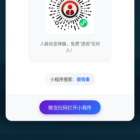
定期更新内容，保持网站活跃度
站长工具
人脉信息神器，免费"透视"任何
人！
Whois查询
小程序搜索：
综信查
备案查询
微信扫码打开小程序
SEO查询