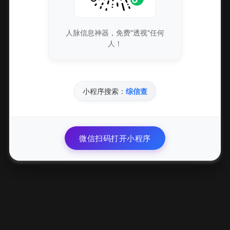
阅读全文
人脉信息神器，免费"透视"任何
人！
32
无畏契约辅助：透视自瞄免费版能稳定上分吗？
小程序搜索：
综信查
CH
08-05
7
阅读全文
微信扫码打开小程序
33
无畏契约全图透视自瞄免费辅助-稳定上分神器
CH
08-05
7
阅读全文